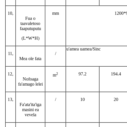
10,
mm
1200*
Fua o
taavaletoso
faaputuputu
(L*W*H)
u'amea uamea/Sinc
11,
/
Mea ole fata
12,
2
97.2
194.4
m
Nofoaga
fa'amago lelei
13,
/
10
20
Fa'ata'ita'iga
masini ea
vevela