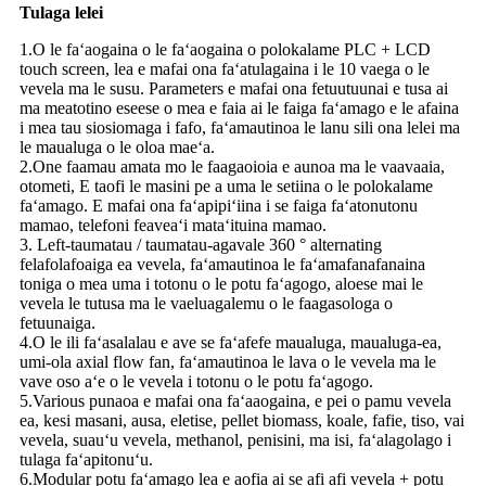
Tulaga lelei
1.O le faʻaogaina o le faʻaogaina o polokalame PLC + LCD
touch screen, lea e mafai ona faʻatulagaina i le 10 vaega o le
vevela ma le susu. Parameters e mafai ona fetuutuunai e tusa ai
ma meatotino eseese o mea e faia ai le faiga faʻamago e le afaina
i mea tau siosiomaga i fafo, faʻamautinoa le lanu sili ona lelei ma
le maualuga o le oloa maeʻa.
2.One faamau amata mo le faagaoioia e aunoa ma le vaavaaia,
otometi, E taofi le masini pe a uma le setiina o le polokalame
faʻamago. E mafai ona faʻapipiʻiina i se faiga faʻatonutonu
mamao, telefoni feaveaʻi mataʻituina mamao.
3. Left-taumatau / taumatau-agavale 360 ​​° alternating
felafolafoaiga ea vevela, faʻamautinoa le faʻamafanafanaina
toniga o mea uma i totonu o le potu faʻagogo, aloese mai le
vevela le tutusa ma le vaeluagalemu o le faagasologa o
fetuunaiga.
4.O le ili faʻasalalau e ave se faʻafefe maualuga, maualuga-ea,
umi-ola axial flow fan, faʻamautinoa le lava o le vevela ma le
vave oso aʻe o le vevela i totonu o le potu faʻagogo.
5.Various punaoa e mafai ona faʻaaogaina, e pei o pamu vevela
ea, kesi masani, ausa, eletise, pellet biomass, koale, fafie, tiso, vai
vevela, suauʻu vevela, methanol, penisini, ma isi, faʻalagolago i
tulaga faʻapitonuʻu.
6.Modular potu faʻamago lea e aofia ai se afi afi vevela + potu