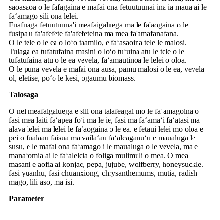
saoasaoa o le fafagaina e mafai ona fetuutuunai ina ia maua ai le
faʻamago sili ona lelei.
Fuafuaga fetuutuuna'i meafaigaluega ma le fa'aogaina o le
fusipa'u fa'afefete fa'afefeteina ma mea fa'amafanafana.
O le tele o le ea o loʻo taamilo, e faʻasaoina tele le malosi.
Tulaga ea tufatufaina masini o loʻo tuʻuina atu le tele o le
tufatufaina atu o le ea vevela, faʻamautinoa le lelei o oloa.
O le puna vevela e mafai ona ausa, pamu malosi o le ea, vevela
ol, eletise, poʻo le kesi, ogaumu biomass.
Talosaga
O nei meafaigaluega e sili ona talafeagai mo le faʻamagoina o
fasi mea laiti faʻapea foʻi ma le ie, fasi ma faʻamaʻi faʻatasi ma
alava lelei ma lelei le faʻaogaina o le ea. e fetaui lelei mo oloa e
pei o fualaau faisua ma vailaʻau faʻaleaganuʻu e maualuga le
susu, e le mafai ona faʻamago i le maualuga o le vevela, ma e
manaʻomia ai le faʻaleleia o foliga mulimuli o mea. O mea
masani e aofia ai konjac, pepa, jujube, wolfberry, honeysuckle.
fasi yuanhu, fasi chuanxiong, chrysanthemums, mutia, radish
mago, lili aso, ma isi.
Parameter