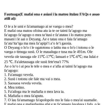
Fautuaga(E mafai ona e asiasi i la matou itulau FAQs e aoao
atili ai):
O le a le umi e fa'amamago ai se vaega o mea?
E mafai ona matou ofoina atu ia te oe taimi faʻagogo ma
faʻagogo faʻagogo o mea taʻitasi e faʻatatau i lo matou poto
masani i le aai o Deyang. Ae e tatau ona e faia faʻamago
faʻataʻitaʻiga ma mea faʻapipiʻi aʻo leʻi gaosia.
O Deyang o lo'o i le ogatotonu o latitu ma o lo'o i totonu o le
vaega o timuga susū. O le maualuga e tusa ma le 491m. Ole
vevela ole tausaga ole 15℃-17℃; Ianuari e 5℃-6℃; ma Iulai e
25 ℃. Fa'aletausaga ole susū fete'ena'i 77%
Ae o loʻo i ai pea le tele o mea e aʻafia ai taimi faʻagogo ma
faʻagogo:
1. Fa'amago vevela.
2. Susū i totonu ole fale ma vai o mea.
3. Saosaoa vevela vevela.
4. Mea totino.
5. Fa'ailoga ma le mafiafia o mea lava ia.
6. Mafiafia o mea fa'aputu.
7. O lau fa'amamago fa'apolopolo mo le faia o mea'ai suamalie.
E mafai ona e mafaufauina afai e te faʻamago lavalava i fafo, o le