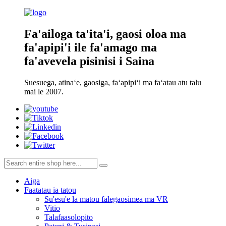
Fa'ailoga ta'ita'i, gaosi oloa ma
fa'apipi'i ile fa'amago ma
fa'avevela pisinisi i Saina
Suesuega, atinaʻe, gaosiga, faʻapipiʻi ma faʻatau atu talu
mai le 2007.
Aiga
Faatatau ia tatou
Su'esu'e la matou falegaosimea ma VR
Vitio
Talafaasolopito