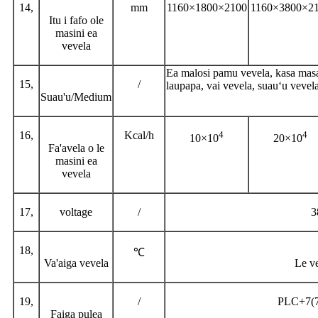
14,
mm
1160×1800×2100
1160×3800×2
Itu i fafo ole
masini ea
vevela
Ea malosi pamu vevela, kasa masani
15,
/
laupapa, vai vevela, suauʻu vevela
Suau'u/Medium
16,
Kcal/h
4
4
10×10
20×10
Fa'avela o le
masini ea
vevela
17,
voltage
/
3
18,
℃
Va'aiga vevela
Le ve
19,
/
PLC+7(7 
Faiga pulea