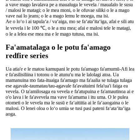
a vave mago lavalava pe a maualuga le vevela / maualalo le susu
/ malosi le matagi; o le mea moni, o le ofuvae siliki o le a mago
vave nai lo jeans; o le a mago lemu le moega, ma isi.
Ae o loʻo i ai tapulaʻa / vaʻaiga, mo se faʻataʻitaʻiga, afai e sili atu
le vevela i le 100 ℃, o le a mu mea; afai e malosi tele le matagi,
o le a lelea ese mea ma e le mago tutusa, ma isi.
Fa'amatalaga o le potu fa'amago
redfire series
Ua atia'e e le matou kamupani le potu fa'amago fa'amumū-Afi lea
e fa'asilisiliina i totonu o le atunu'u ma le lalolagi atoa. Ua
mamanuina mo fata-ituaiga fa'amago ma fa'aalia se tulaga tulaga
ese agavale-taumatau/tau-agavale fa'avaitaimi fela'ua'i faiga ea
vevela. O ta'amilosaga ea vevela e fa'atupuina e fa'amautinoa ai e
o'o lava i le fa'avevela ma vave fa'amama i itu uma. O le pulea
otometi o le vevela ma le susū e faʻaitiitia ai le faʻaaogaina o le
malosi. O lenei oloa o loʻo umia se tusi pasi pateni faʻataʻitaʻiga
aoga.