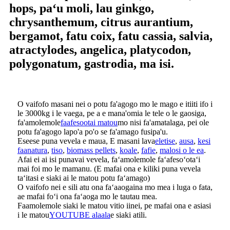
hops, paʻu moli, lau ginkgo,
chrysanthemum, citrus aurantium,
bergamot, fatu coix, fatu cassia, salvia,
atractylodes, angelica, platycodon,
polygonatum, gastrodia, ma isi.
O vaifofo masani nei o potu fa'agogo mo le mago e itiiti ifo i
le 3000kg i le vaega, pe a e mana'omia le tele o le gaosiga,
fa'amolemole
faafesootai matou
mo nisi fa'amatalaga, pei ole
potu fa'agogo lapo'a po'o se fa'amago fusipa'u.
Eseese puna vevela e maua, E masani lava
eletise
,
ausa
,
kesi
faanatura
,
tiso
,
biomass pellets
,
koale
,
fafie
,
malosi o le ea
.
Afai ei ai isi punavai vevela, faʻamolemole faʻafesoʻotaʻi
mai foi mo le mamanu. (E mafai ona e kiliki puna vevela
taʻitasi e siaki ai le matou potu faʻamago)
O vaifofo nei e sili atu ona faʻaaogaina mo mea i luga o fata,
ae mafai foʻi ona faʻaoga mo le tautau mea.
Faamolemole siaki le matou vitio iinei, pe mafai ona e asiasi
i le matou
YOUTUBE alaala
e siaki atili.