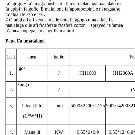
faʻagogo + faʻamago pushcart. Tau tau felauaiga maualalo ma
faʻapipiʻi faigofie. E mafai ona faʻapotopotoina e ni tagata se
toʻalua i le aso e tasi.
7.O atigi afi afi vevela ma le potu faʻagogo uma e faia i le
maualuga o le afi faʻafefete faʻafefe cotton + sprayed / uʻamea
uʻamea laupepa e matagofie ma umi.
Pepa Fa'amatalaga
Leai.
mea
iunite
Fa'
Igoa
1,
/
HH1000
HH2000A
Fauga
2,
/
(
3,
Uiga i fafo
mm
5000×2200×2175
5000×4200×2
(L*W*H)
4,
Mana ili
KW
0.55*6+0.9
0.55*12+0.9