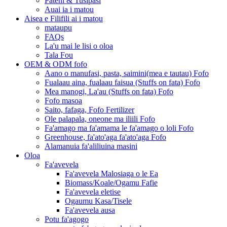
Pateni & Tusipasi
Auai ia i matou
Aisea e Filifili ai i matou
mataupu
FAQs
La'u mai le lisi o oloa
Tala Fou
OEM & ODM fofo
Aano o manufasi, pasta, saimini(mea e tautau) Fofo
Fualaau aina, fualaau faisua (Stuffs on fata) Fofo
Mea manogi, La'au (Stuffs on fata) Fofo
Fofo masoa
Saito, fafaga, Fofo Fertilizer
Ole palapala, oneone ma iliili Fofo
Fa'amago ma fa'amama le fa'amago o loli Fofo
Greenhouse, fa'ato'aga fa'ato'aga Fofo
Alamanuia fa'aliliuina masini
Oloa
Fa'avevela
Fa'avevela Malosiaga o le Ea
Biomass/Koale/Ogamu Fafie
Fa'avevela eletise
Ogaumu Kasa/Tisele
Fa'avevela ausa
Potu fa'agogo