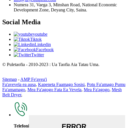
Numera 31, Vaega 3, Minshan Road, National Economic
Development Zone, Deyang City, Saina.
Social Media
youtube
Tiktok
Linkedin
Facebook
Twitter
© Puletaofia - 2010-2023 : Ua Taofia Aia Tatau Uma.
Sitemap
-
AMP Fe'avea'i
Fa'avevela ea ausa
,
Kapeneta Faamago Sosisi
,
Potu Fa'amago Pumu
Fa'amamago
,
Mea Fa'agogo Fata Ea Vevela
,
Mea Fa'agogo
,
Mesh
Belt Dryer
,
Telefoni