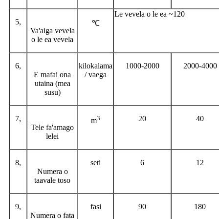
Le vevela o le ea ~120
5,
℃
Va'aiga vevela
o le ea vevela
6,
kilokalama
1000-2000
2000-4000
E mafai ona
/ vaega
utaina (mea
susu)
7,
3
20
40
m
Tele fa'amago
lelei
8,
seti
6
12
Numera o
taavale toso
9,
fasi
90
180
Numera o fata