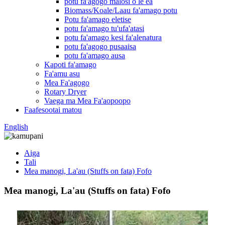
potu fa'agogo malosi o le ea
Biomass/Koale/Laau fa'amago potu
Potu fa'amago eletise
potu fa'amago tu'ufa'atasi
potu fa'amago kesi fa'alenatura
potu fa'agogo pusaaisa
potu fa'amago ausa
Kapoti fa'amago
Fa'amu asu
Mea Fa'agogo
Rotary Dryer
Vaega ma Mea Fa'aopoopo
Faafesootai matou
English
Aiga
Tali
Mea manogi, La'au (Stuffs on fata) Fofo
Mea manogi, La'au (Stuffs on fata) Fofo