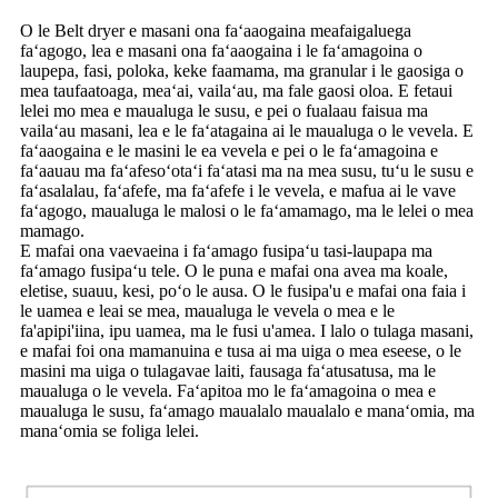
O le Belt dryer e masani ona faʻaaogaina meafaigaluega
faʻagogo, lea e masani ona faʻaaogaina i le faʻamagoina o
laupepa, fasi, poloka, keke faamama, ma granular i le gaosiga o
mea taufaatoaga, meaʻai, vailaʻau, ma fale gaosi oloa. E fetaui
lelei mo mea e maualuga le susu, e pei o fualaau faisua ma
vailaʻau masani, lea e le faʻatagaina ai le maualuga o le vevela. E
faʻaaogaina e le masini le ea vevela e pei o le faʻamagoina e
faʻaauau ma faʻafesoʻotaʻi faʻatasi ma na mea susu, tuʻu le susu e
faʻasalalau, faʻafefe, ma faʻafefe i le vevela, e mafua ai le vave
faʻagogo, maualuga le malosi o le faʻamamago, ma le lelei o mea
mamago.
E mafai ona vaevaeina i faʻamago fusipaʻu tasi-laupapa ma
faʻamago fusipaʻu tele. O le puna e mafai ona avea ma koale,
eletise, suauu, kesi, poʻo le ausa. O le fusipa'u e mafai ona faia i
le uamea e leai se mea, maualuga le vevela o mea e le
fa'apipi'iina, ipu uamea, ma le fusi u'amea. I lalo o tulaga masani,
e mafai foi ona mamanuina e tusa ai ma uiga o mea eseese, o le
masini ma uiga o tulagavae laiti, fausaga faʻatusatusa, ma le
maualuga o le vevela. Faʻapitoa mo le faʻamagoina o mea e
maualuga le susu, faʻamago maualalo maualalo e manaʻomia, ma
manaʻomia se foliga lelei.