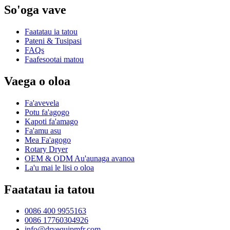
So'oga vave
Faatatau ia tatou
Pateni & Tusipasi
FAQs
Faafesootai matou
Vaega o oloa
Fa'avevela
Potu fa'agogo
Kapoti fa'amago
Fa'amu asu
Mea Fa'agogo
Rotary Dryer
OEM & ODM Au'aunaga avanoa
La'u mai le lisi o oloa
Faatatau ia tatou
0086 400 9955163
0086 17760304926
info@dryequipmfr.com