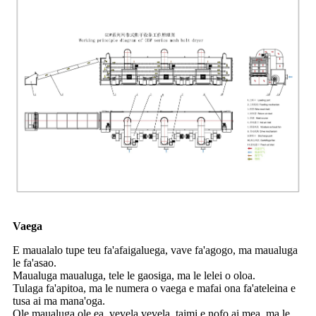
Vaega
E maualalo tupe teu fa'afaigaluega, vave fa'agogo, ma maualuga
le fa'asao.
Maualuga maualuga, tele le gaosiga, ma le lelei o oloa.
Tulaga fa'apitoa, ma le numera o vaega e mafai ona fa'ateleina e
tusa ai ma mana'oga.
Ole maualuga ole ea, vevela vevela, taimi e nofo ai mea, ma le