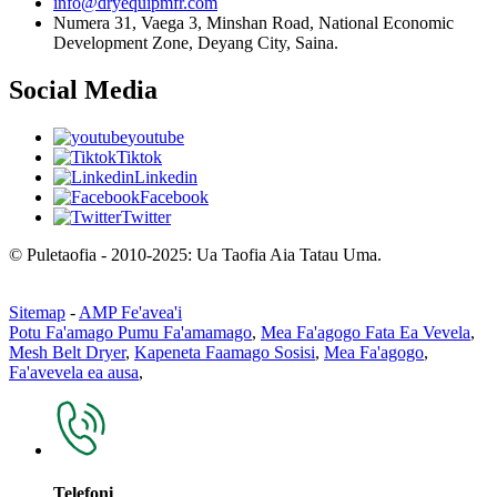
info@dryequipmfr.com
Numera 31, Vaega 3, Minshan Road, National Economic
Development Zone, Deyang City, Saina.
Social Media
youtube
Tiktok
Linkedin
Facebook
Twitter
© Puletaofia - 2010-2025: Ua Taofia Aia Tatau Uma.
Sitemap
-
AMP Fe'avea'i
Potu Fa'amago Pumu Fa'amamago
,
Mea Fa'agogo Fata Ea Vevela
,
Mesh Belt Dryer
,
Kapeneta Faamago Sosisi
,
Mea Fa'agogo
,
Fa'avevela ea ausa
,
Telefoni