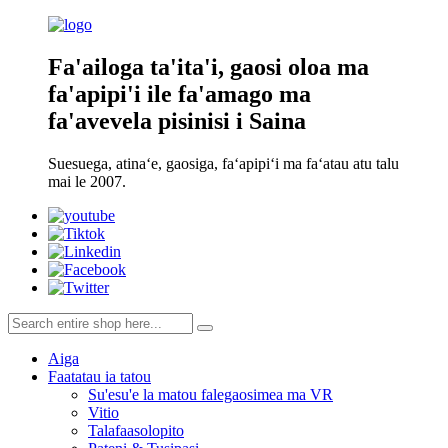
Fa'ailoga ta'ita'i, gaosi oloa ma
fa'apipi'i ile fa'amago ma
fa'avevela pisinisi i Saina
Suesuega, atinaʻe, gaosiga, faʻapipiʻi ma faʻatau atu talu
mai le 2007.
Aiga
Faatatau ia tatou
Su'esu'e la matou falegaosimea ma VR
Vitio
Talafaasolopito