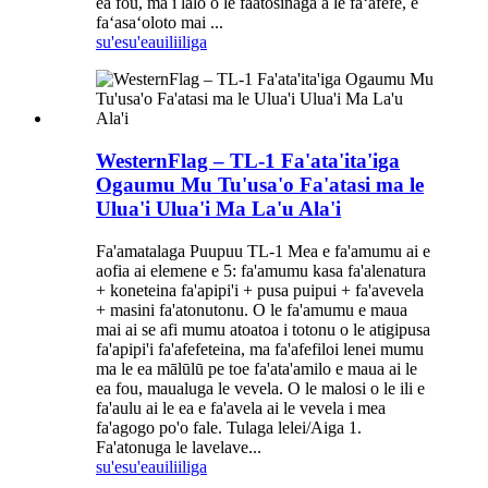
ea fou, ma i lalo o le faatosinaga a le faʻafefe, e
faʻasaʻoloto mai ...
su'esu'e
auiliiliga
WesternFlag – TL-1 Fa'ata'ita'iga
Ogaumu Mu Tu'usa'o Fa'atasi ma le
Ulua'i Ulua'i Ma La'u Ala'i
Fa'amatalaga Puupuu TL-1 Mea e fa'amumu ai e
aofia ai elemene e 5: fa'amumu kasa fa'alenatura
+ koneteina fa'apipi'i + pusa puipui + fa'avevela
+ masini fa'atonutonu. O le fa'amumu e maua
mai ai se afi mumu atoatoa i totonu o le atigipusa
fa'apipi'i fa'afefeteina, ma fa'afefiloi lenei mumu
ma le ea mālūlū pe toe fa'ata'amilo e maua ai le
ea fou, maualuga le vevela. O le malosi o le ili e
fa'aulu ai le ea e fa'avela ai le vevela i mea
fa'agogo po'o fale. Tulaga lelei/Aiga 1.
Fa'atonuga le lavelave...
su'esu'e
auiliiliga