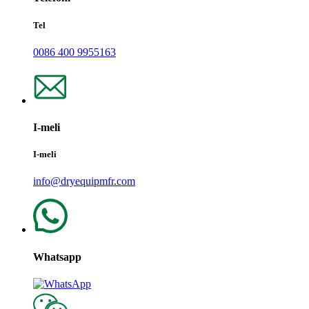
Tel
0086 400 9955163
I-meli
I-meli
info@dryequipmfr.com
Whatsapp