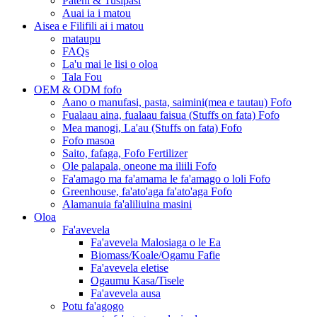
Pateni & Tusipasi
Auai ia i matou
Aisea e Filifili ai i matou
mataupu
FAQs
La'u mai le lisi o oloa
Tala Fou
OEM & ODM fofo
Aano o manufasi, pasta, saimini(mea e tautau) Fofo
Fualaau aina, fualaau faisua (Stuffs on fata) Fofo
Mea manogi, La'au (Stuffs on fata) Fofo
Fofo masoa
Saito, fafaga, Fofo Fertilizer
Ole palapala, oneone ma iliili Fofo
Fa'amago ma fa'amama le fa'amago o loli Fofo
Greenhouse, fa'ato'aga fa'ato'aga Fofo
Alamanuia fa'aliliuina masini
Oloa
Fa'avevela
Fa'avevela Malosiaga o le Ea
Biomass/Koale/Ogamu Fafie
Fa'avevela eletise
Ogaumu Kasa/Tisele
Fa'avevela ausa
Potu fa'agogo