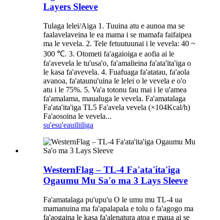
Layers Sleeve
Tulaga lelei/Aiga 1. Tuuina atu e aunoa ma se
faalavelaveina le ea mama i se mamafa faifaipea
ma le vevela. 2. Tele fetuutuunai i le vevela: 40 ~
300 ℃. 3. Otometi fa'agaioiga e aofia ai le
fa'avevela le tu'usa'o, fa'amalieina fa'ata'ita'iga o
le kasa fa'avevela. 4. Fuafuaga fa'atatau, fa'aola
avanoa, fa'ataunu'uina le lelei o le vevela e o'o
atu i le 75%. 5. Va'a totonu fau mai i le u'amea
fa'amalama, maualuga le vevela. Fa'amatalaga
Fa'ata'ita'iga TL5 Fa'avela vevela (×104Kcal/h)
Fa'aosoina le vevela...
su'esu'e
auiliiliga
WesternFlag – TL-4 Fa'ata'ita'iga
Ogaumu Mu Sa'o ma 3 Lays Sleeve
Fa'amatalaga pu'upu'u O le umu mu TL-4 ua
mamanuina ma fa'apalapala e tolu o fa'agogo ma
fa'aogaina le kasa fa'alenatura atoa e maua ai se