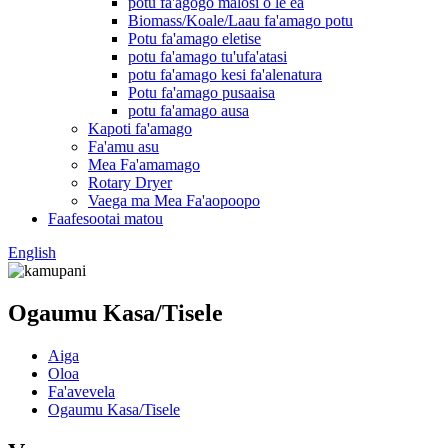
potu fa'agogo malosi o le ea
Biomass/Koale/Laau fa'amago potu
Potu fa'amago eletise
potu fa'amago tu'ufa'atasi
potu fa'amago kesi fa'alenatura
Potu fa'amago pusaaisa
potu fa'amago ausa
Kapoti fa'amago
Fa'amu asu
Mea Fa'amamago
Rotary Dryer
Vaega ma Mea Fa'aopoopo
Faafesootai matou
English
Ogaumu Kasa/Tisele
Aiga
Oloa
Fa'avevela
Ogaumu Kasa/Tisele