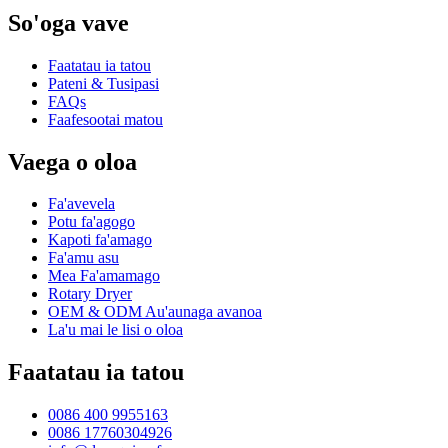
So'oga vave
Faatatau ia tatou
Pateni & Tusipasi
FAQs
Faafesootai matou
Vaega o oloa
Fa'avevela
Potu fa'agogo
Kapoti fa'amago
Fa'amu asu
Mea Fa'amamago
Rotary Dryer
OEM & ODM Au'aunaga avanoa
La'u mai le lisi o oloa
Faatatau ia tatou
0086 400 9955163
0086 17760304926