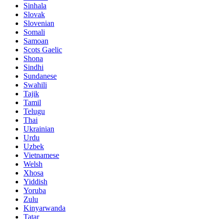
Sinhala
Slovak
Slovenian
Somali
Samoan
Scots Gaelic
Shona
Sindhi
Sundanese
Swahili
Tajik
Tamil
Telugu
Thai
Ukrainian
Urdu
Uzbek
Vietnamese
Welsh
Xhosa
Yiddish
Yoruba
Zulu
Kinyarwanda
Tatar