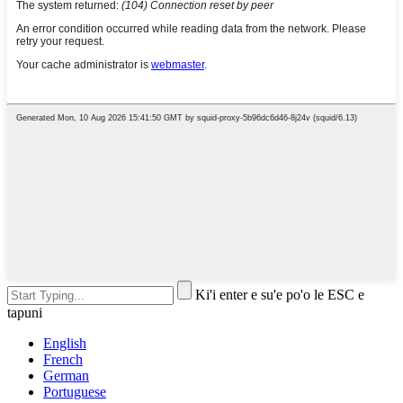
Ki'i enter e su'e po'o le ESC e
tapuni
English
French
German
Portuguese