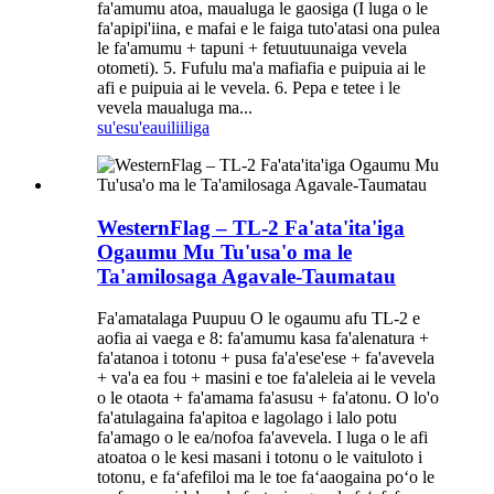
fa'amumu atoa, maualuga le gaosiga (I luga o le
fa'apipi'iina, e mafai e le faiga tuto'atasi ona pulea
le fa'amumu + tapuni + fetuutuunaiga vevela
otometi). 5. Fufulu ma'a mafiafia e puipuia ai le
afi e puipuia ai le vevela. 6. Pepa e tetee i le
vevela maualuga ma...
su'esu'e
auiliiliga
WesternFlag – TL-2 Fa'ata'ita'iga
Ogaumu Mu Tu'usa'o ma le
Ta'amilosaga Agavale-Taumatau
Fa'amatalaga Puupuu O le ogaumu afu TL-2 e
aofia ai vaega e 8: fa'amumu kasa fa'alenatura +
fa'atanoa i totonu + pusa fa'a'ese'ese + fa'avevela
+ va'a ea fou + masini e toe fa'aleleia ai le vevela
o le otaota + fa'amama fa'asusu + fa'atonu. O lo'o
fa'atulagaina fa'apitoa e lagolago i lalo potu
fa'amago o le ea/nofoa fa'avevela. I luga o le afi
atoatoa o le kesi masani i totonu o le vaituloto i
totonu, e faʻafefiloi ma le toe faʻaaogaina poʻo le