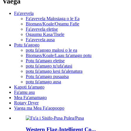
Vaega
Fa'avevela
Fa'avevela Malosiaga o le Ea
Biomass/Koale/Ogamu Fafie
Fa'avevela eletise
Ogaumu Kasa/Tisele
Fa'avevela ausa
Potu fa'agogo
potu fa'agogo malosi o le ea
Biomass/Koale/Laau fa'amago potu
Potu fa'amago eletise
potu fa'amago tu'ufa'atasi
potu fa'amago kesi fa'alenatura
Potu fa'amago pusaaisa
potu fa'amago ausa
Kapoti fa'amago
Fa'amu asu
Mea Fa'amamago
Rotary Dryer
Vaega ma Mea Fa'aopoopo
Western Flag-Intelligent Co...