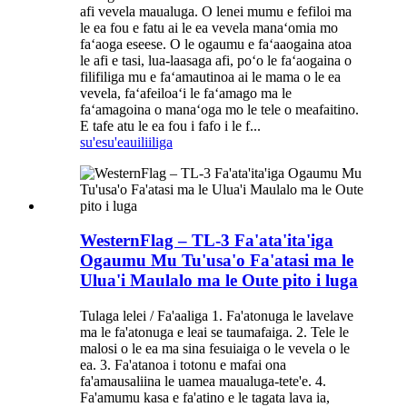
afi vevela maualuga. O lenei mumu e fefiloi ma
le ea fou e fatu ai le ea vevela manaʻomia mo
faʻaoga eseese. O le ogaumu e faʻaaogaina atoa
le afi e tasi, lua-laasaga afi, poʻo le faʻaogaina o
filifiliga mu e faʻamautinoa ai le mama o le ea
vevela, faʻafeiloaʻi le faʻamago ma le
faʻamagoina o manaʻoga mo le tele o meafaitino.
E tafe atu le ea fou i fafo i le f...
su'esu'e
auiliiliga
WesternFlag – TL-3 Fa'ata'ita'iga
Ogaumu Mu Tu'usa'o Fa'atasi ma le
Ulua'i Maulalo ma le Oute pito i luga
Tulaga lelei / Fa'aaliga 1. Fa'atonuga le lavelave
ma le fa'atonuga e leai se taumafaiga. 2. Tele le
malosi o le ea ma sina fesuiaiga o le vevela o le
ea. 3. Fa'atanoa i totonu e mafai ona
fa'amausaliina le uamea maualuga-tete'e. 4.
Fa'amumu kasa e fa'atino e le tagata lava ia,