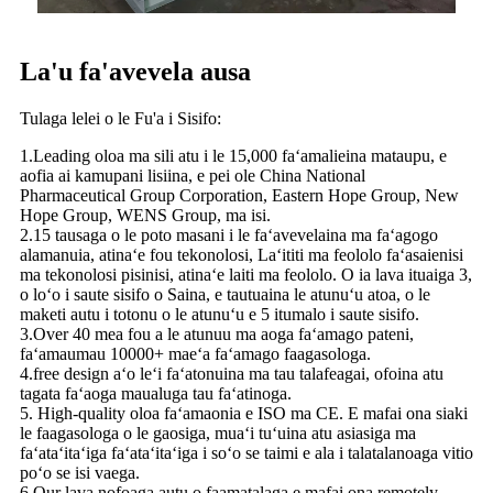
La'u fa'avevela ausa
Tulaga lelei o le Fu'a i Sisifo:
1.Leading oloa ma sili atu i le 15,000 faʻamalieina mataupu, e
aofia ai kamupani lisiina, e pei ole China National
Pharmaceutical Group Corporation, Eastern Hope Group, New
Hope Group, WENS Group, ma isi.
2.15 tausaga o le poto masani i le faʻavevelaina ma faʻagogo
alamanuia, atinaʻe fou tekonolosi, Laʻititi ma feololo faʻasaienisi
ma tekonolosi pisinisi, atinaʻe laiti ma feololo. O ia lava ituaiga 3,
o loʻo i saute sisifo o Saina, e tautuaina le atunuʻu atoa, o le
maketi autu i totonu o le atunuʻu e 5 itumalo i saute sisifo.
3.Over 40 mea fou a le atunuu ma aoga faʻamago pateni,
faʻamaumau 10000+ maeʻa faʻamago faagasologa.
4.free design aʻo leʻi faʻatonuina ma tau talafeagai, ofoina atu
tagata faʻaoga maualuga tau faʻatinoga.
5. High-quality oloa faʻamaonia e ISO ma CE. E mafai ona siaki
le faagasologa o le gaosiga, muaʻi tuʻuina atu asiasiga ma
faʻataʻitaʻiga faʻataʻitaʻiga i soʻo se taimi e ala i talatalanoaga vitio
poʻo se isi vaega.
6.Our lava nofoaga autu o faamatalaga e mafai ona remotely