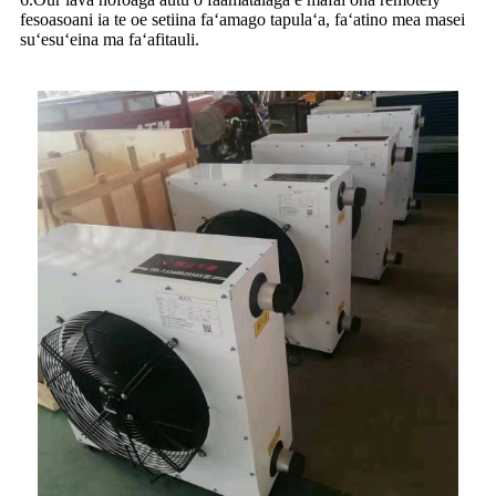
fesoasoani ia te oe setiina faʻamago tapulaʻa, faʻatino mea masei
suʻesuʻeina ma faʻafitauli.