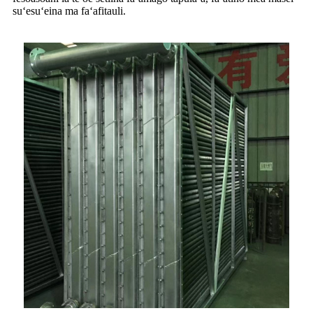
suʻesuʻeina ma faʻafitauli.