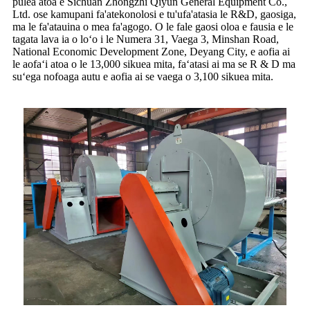
pulea atoa e Sichuan Zhongzhi Qiyun General Equipment Co.,
Ltd. ose kamupani fa'atekonolosi e tu'ufa'atasia le R&D, gaosiga,
ma le fa'atauina o mea fa'agogo. O le fale gaosi oloa e fausia e le
tagata lava ia o loʻo i le Numera 31, Vaega 3, Minshan Road,
National Economic Development Zone, Deyang City, e aofia ai
le aofaʻi atoa o le 13,000 sikuea mita, faʻatasi ai ma se R & D ma
suʻega nofoaga autu e aofia ai se vaega o 3,100 sikuea mita.