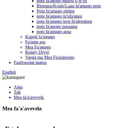
potu fa'agogo malosi o le ea
Biomass/Koale/Laau fa'amago potu
Potu fa'amago eletise
potu fa'amago tu'ufa'atasi
potu fa'amago kesi fa'alenatura
potu fa'agogo pusaaisa
potu fa'amago ausa
Kapoti fa'amago
Fa'amu asu
Mea Fa'agogo
Rotary Dryer
Vaega ma Mea Fa'aopoopo
Faafesootai matou
English
Aiga
Tali
Mea fa'a'avevela
Mea fa'a'avevela