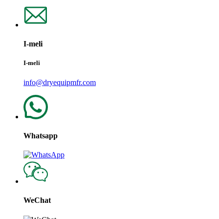
I-meli
I-meli
info@dryequipmfr.com
Whatsapp
WeChat