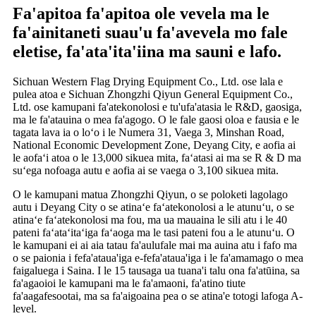
Fa'apitoa fa'apitoa ole vevela ma le
fa'ainitaneti suau'u fa'avevela mo fale
eletise, fa'ata'ita'iina ma sauni e lafo.
Sichuan Western Flag Drying Equipment Co., Ltd. ose lala e
pulea atoa e Sichuan Zhongzhi Qiyun General Equipment Co.,
Ltd. ose kamupani fa'atekonolosi e tu'ufa'atasia le R&D, gaosiga,
ma le fa'atauina o mea fa'agogo. O le fale gaosi oloa e fausia e le
tagata lava ia o loʻo i le Numera 31, Vaega 3, Minshan Road,
National Economic Development Zone, Deyang City, e aofia ai
le aofaʻi atoa o le 13,000 sikuea mita, faʻatasi ai ma se R & D ma
suʻega nofoaga autu e aofia ai se vaega o 3,100 sikuea mita.
O le kamupani matua Zhongzhi Qiyun, o se poloketi lagolago
autu i Deyang City o se atinaʻe faʻatekonolosi a le atunuʻu, o se
atinaʻe faʻatekonolosi ma fou, ma ua mauaina le sili atu i le 40
pateni faʻataʻitaʻiga faʻaoga ma le tasi pateni fou a le atunuʻu. O
le kamupani ei ai aia tatau fa'aulufale mai ma auina atu i fafo ma
o se paionia i fefa'ataua'iga e-fefa'ataua'iga i le fa'amamago o mea
faigaluega i Saina. I le 15 tausaga ua tuana'i talu ona fa'atūina, sa
fa'agaoioi le kamupani ma le fa'amaoni, fa'atino tiute
fa'aagafesootai, ma sa fa'aigoaina pea o se atina'e totogi lafoga A-
level.