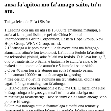
ausa fa'apitoa mo fa'amago saito, tu'u
atu.
Tulaga lelei o le Fu'a i Sisifo:
1.Leading oloa ma sili atu i le 15,000 faʻamalieina mataupu, e
aofia ai kamupani lisiina, e pei ole China National
Pharmaceutical Group Corporation, Eastern Hope Group, New
Hope Group, WENS Group, ma isi.
2.15 tausaga o le poto masani i le faʻavevelaina ma faʻagogo
alamanuia, atinaʻe fou tekonolosi, Laʻititi ma feololo faʻasaienisi
ma tekonolosi pisinisi, atinaʻe laiti ma feololo. O ia lava ituaiga 3,
o loʻo i saute sisifo o Saina, e tautuaina le atunuʻu atoa, o le
maketi autu i totonu o le atunuʻu e 5 itumalo i saute sisifo.
3.Over 40 mea fou a le atunuu ma aoga faʻamago pateni,
faʻamaumau 10000+ maeʻa faʻamago faagasologa.
4.free design aʻo leʻi faʻatonuina ma tau talafeagai, ofoina atu
tagata faʻaoga maualuga tau faʻatinoga.
5. High-quality oloa faʻamaonia e ISO ma CE. E mafai ona siaki
le faagasologa o le gaosiga, muaʻi tuʻuina atu asiasiga ma
faʻataʻitaʻiga faʻataʻitaʻiga i soʻo se taimi e ala i talatalanoaga vitio
poʻo se isi vaega.
6.Our lava nofoaga autu o faamatalaga e mafai ona remotely
fesoasoani ia te oe setiina faʻamago tapulaʻa, faʻatino mea masei