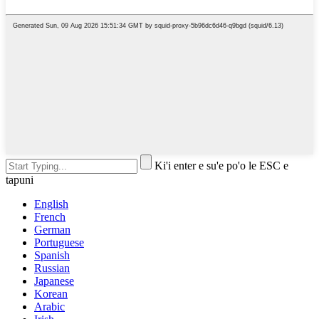
Ki'i enter e su'e po'o le ESC e
tapuni
English
French
German
Portuguese
Spanish
Russian
Japanese
Korean
Arabic