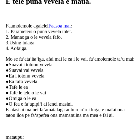
E tele puna vevela e maua.
Faamolemole agalelei
Faasoa mai
:
1. Parameters o puna vevela inlet.
2. Manaoga o le vevela fafo.
3.Using tulaga.
4. Aofaiga.
Mo se faʻataʻitaʻiga, afai mai le ea i le vai, faʻamolemole taʻu mai:
●Suavai i totonu vevela
●Suavai vai vevela
●Ea i totonu vevela
●Ea fafo vevela
●Tafe le ea
●Tafe le tele o le vai
●Omiga o le ea
●O fea e faʻapipiʻi ai lenei masini.
Faatasi ai ma nei faʻamatalaga autu o loʻo i luga, e mafai ona
tatou iloa pe faʻapefea ona mamanuina ma mea e fai ai.
mataupu: