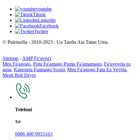
youtube
Tiktok
Linkedin
Facebook
Twitter
© Puletaofia - 2010-2023 : Ua Taofia Aia Tatau Uma.
Sitemap
-
AMP Fe'avea'i
Mea Fa'agogo
,
Potu Fa'amago Pumu Fa'amamago
,
Fa'avevela ea
ausa
,
Kapeneta Faamago Sosisi
,
Mea Fa'agogo Fata Ea Vevela
,
Mesh Belt Dryer
,
Telefoni
Tel
0086 400 9955163