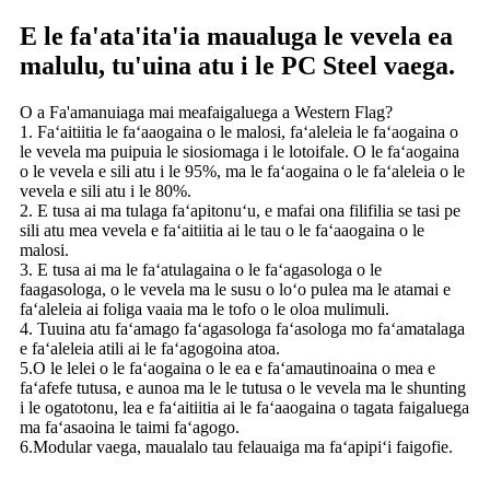
E le fa'ata'ita'ia maualuga le vevela ea
malulu, tu'uina atu i le PC Steel vaega.
O a Fa'amanuiaga mai meafaigaluega a Western Flag?
1. Faʻaitiitia le faʻaaogaina o le malosi, faʻaleleia le faʻaogaina o
le vevela ma puipuia le siosiomaga i le lotoifale. O le faʻaogaina
o le vevela e sili atu i le 95%, ma le faʻaogaina o le faʻaleleia o le
vevela e sili atu i le 80%.
2. E tusa ai ma tulaga faʻapitonuʻu, e mafai ona filifilia se tasi pe
sili atu mea vevela e faʻaitiitia ai le tau o le faʻaaogaina o le
malosi.
3. E tusa ai ma le faʻatulagaina o le faʻagasologa o le
faagasologa, o le vevela ma le susu o loʻo pulea ma le atamai e
faʻaleleia ai foliga vaaia ma le tofo o le oloa mulimuli.
4. Tuuina atu faʻamago faʻagasologa faʻasologa mo faʻamatalaga
e faʻaleleia atili ai le faʻagogoina atoa.
5.O le lelei o le faʻaogaina o le ea e faʻamautinoaina o mea e
faʻafefe tutusa, e aunoa ma le le tutusa o le vevela ma le shunting
i le ogatotonu, lea e faʻaitiitia ai le faʻaaogaina o tagata faigaluega
ma faʻasaoina le taimi faʻagogo.
6.Modular vaega, maualalo tau felauaiga ma faʻapipiʻi faigofie.