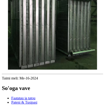
Taimi meli: Me-16-2024
So'oga vave
Faatatau ia tatou
Pateni & Tusipasi