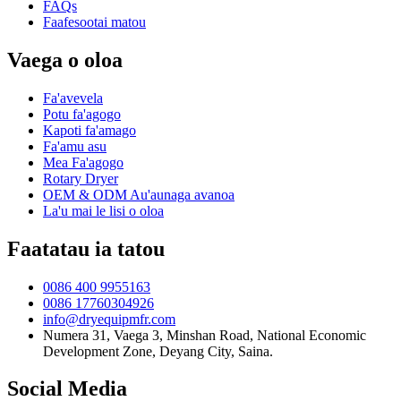
FAQs
Faafesootai matou
Vaega o oloa
Fa'avevela
Potu fa'agogo
Kapoti fa'amago
Fa'amu asu
Mea Fa'agogo
Rotary Dryer
OEM & ODM Au'aunaga avanoa
La'u mai le lisi o oloa
Faatatau ia tatou
0086 400 9955163
0086 17760304926
info@dryequipmfr.com
Numera 31, Vaega 3, Minshan Road, National Economic
Development Zone, Deyang City, Saina.
Social Media