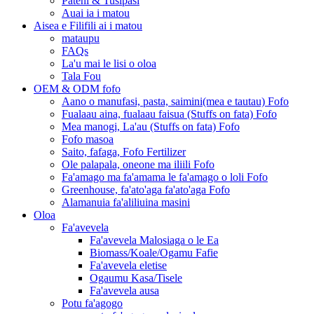
Pateni & Tusipasi
Auai ia i matou
Aisea e Filifili ai i matou
mataupu
FAQs
La'u mai le lisi o oloa
Tala Fou
OEM & ODM fofo
Aano o manufasi, pasta, saimini(mea e tautau) Fofo
Fualaau aina, fualaau faisua (Stuffs on fata) Fofo
Mea manogi, La'au (Stuffs on fata) Fofo
Fofo masoa
Saito, fafaga, Fofo Fertilizer
Ole palapala, oneone ma iliili Fofo
Fa'amago ma fa'amama le fa'amago o loli Fofo
Greenhouse, fa'ato'aga fa'ato'aga Fofo
Alamanuia fa'aliliuina masini
Oloa
Fa'avevela
Fa'avevela Malosiaga o le Ea
Biomass/Koale/Ogamu Fafie
Fa'avevela eletise
Ogaumu Kasa/Tisele
Fa'avevela ausa
Potu fa'agogo