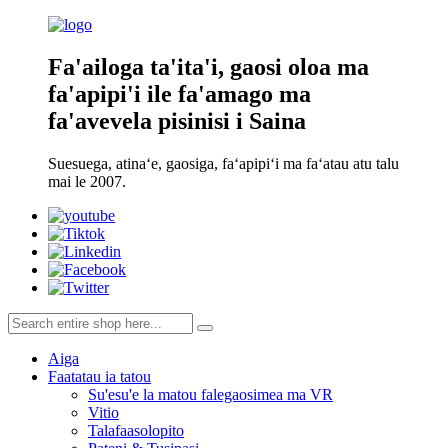
Fa'ailoga ta'ita'i, gaosi oloa ma
fa'apipi'i ile fa'amago ma
fa'avevela pisinisi i Saina
Suesuega, atinaʻe, gaosiga, faʻapipiʻi ma faʻatau atu talu
mai le 2007.
Aiga
Faatatau ia tatou
Su'esu'e la matou falegaosimea ma VR
Vitio
Talafaasolopito